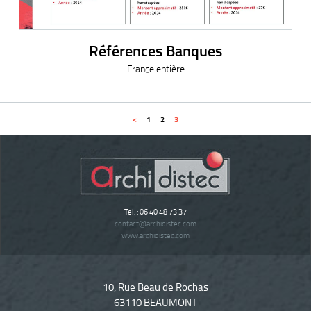
Références Banques
France entière
<
1
2
3
Tel. : 06 40 48 73 37
contact
@
archidistec.com
www.archidistec.com
10, Rue Beau de Rochas
63110 BEAUMONT