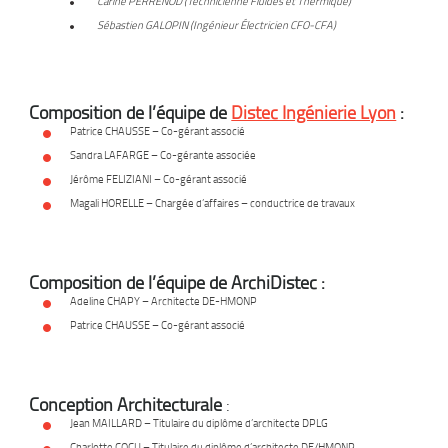
Carine PERRENOD (Technicienne Fluides et Thermique)
Sébastien GALOPIN (Ingénieur Électricien CFO-CFA)
Composition de l’équipe de
Distec Ingénierie Lyon
:
Patrice CHAUSSE – Co-gérant associé
Sandra LAFARGE – Co-gérante associée
Jérôme FELIZIANI – Co-gérant associé
Magali HORELLE – Chargée d’affaires – conductrice de travaux
Composition de l’équipe de ArchiDistec :
Adeline CHAPY – Architecte DE-HMONP
Patrice CHAUSSE – Co-gérant associé
Conception Architecturale
:
Jean MAILLARD – Titulaire du diplôme d’architecte DPLG
Charlotte COCU – Titulaire du diplôme d’architecte DE/HMONP