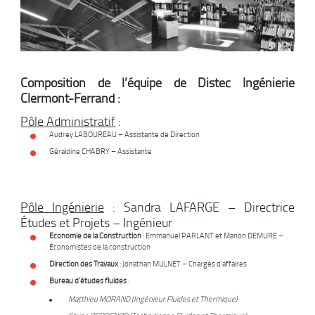
Composition de l’équipe de Distec Ingénierie
Clermont-Ferrand :
Pôle Administratif
:
Audrey LABOUREAU – Assistante de Direction
Géraldine CHABRY – Assistante
Pôle Ingénierie
: Sandra LAFARGE – Directrice
Études et Projets – Ingénieur
Economie de la Construction
: Emmanuel PARLANT et Manon DEMURE –
Économistes de la construction
Direction des Travaux
: Jonathan MULNET – Chargés d’affaires
Bureau d’études fluides
:
Matthieu MORAND (Ingénieur Fluides et Thermique)