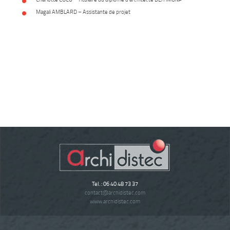
Magali AMBLARD – Assistante de projet
Tel. : 06 40 48 73 37
contact
@
archidistec.com
www.archidistec.com